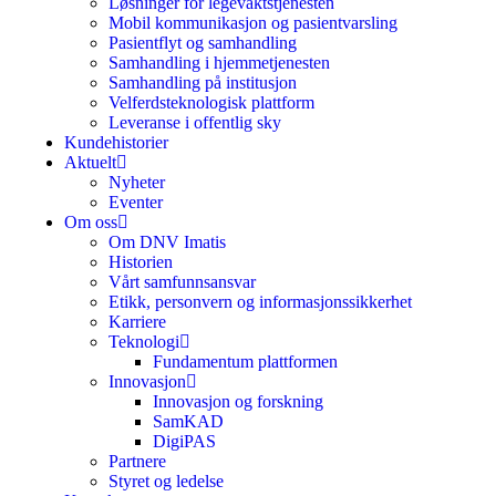
Løsninger for legevaktstjenesten
Mobil kommunikasjon og pasientvarsling
Pasientflyt og samhandling
Samhandling i hjemmetjenesten
Samhandling på institusjon
Velferdsteknologisk plattform
Leveranse i offentlig sky
Kundehistorier
Aktuelt
Nyheter
Eventer
Om oss
Om DNV Imatis
Historien
Vårt samfunnsansvar
Etikk, personvern og informasjonssikkerhet
Karriere
Teknologi
Fundamentum plattformen
Innovasjon
Innovasjon og forskning
SamKAD
DigiPAS
Partnere
Styret og ledelse