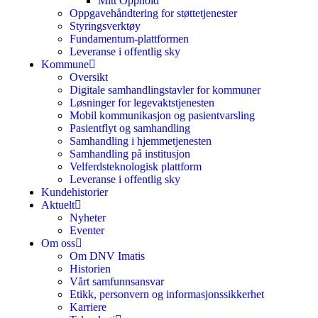
Mitt Opphold
Oppgavehåndtering for støttetjenester
Styringsverktøy
Fundamentum-plattformen
Leveranse i offentlig sky
Kommune
Oversikt
Digitale samhandlingstavler for kommuner
Løsninger for legevaktstjenesten
Mobil kommunikasjon og pasientvarsling
Pasientflyt og samhandling
Samhandling i hjemmetjenesten
Samhandling på institusjon
Velferdsteknologisk plattform
Leveranse i offentlig sky
Kundehistorier
Aktuelt
Nyheter
Eventer
Om oss
Om DNV Imatis
Historien
Vårt samfunnsansvar
Etikk, personvern og informasjonssikkerhet
Karriere