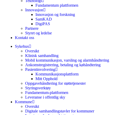
Teknologi
Fundamentum plattformen
Innovasjon
Innovasjon og forskning
SamKAD
DigiPAS
Partnere
Styret og ledelse
Kontakt oss
Sykehus
Oversikt
Klinisk samhandling
Mobil kommunikasjon, varsling og alarmhåndtering
Ankomstregistrering, betaling og køhåndtering
Pasientinvolvering
Kommunikasjonsplattform
Mitt Opphold
Oppgavehåndtering for støttetjenester
Styringsverktøy
Fundamentum-plattformen
Leveranse i offentlig sky
Kommune
Oversikt
Digitale samhandlingstavler for kommuner