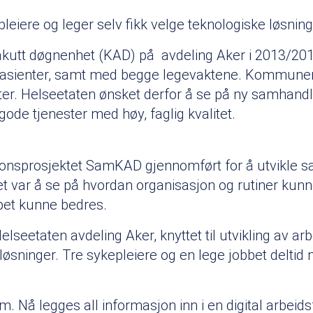
kepleiere og leger selv fikk velge teknologiske løsni
utt døgnenhet (KAD) på avdeling Aker i 2013/20
av pasienter, samt med begge legevaktene. Kommun
. Helseetaten ønsket derfor å se på ny samhandli
r gode tjenester med høy, faglig kvalitet.
jonsprosjektet SamKAD gjennomført for å utvikle samh
 var å se på hvordan organisasjon og rutiner kunne
øpet kunne bedres.
lseetaten avdeling Aker, knyttet til utvikling av ar
iløsninger. Tre sykepleiere og en lege jobbet deltid
. Nå legges all informasjon inn i en digital arbeidsfl