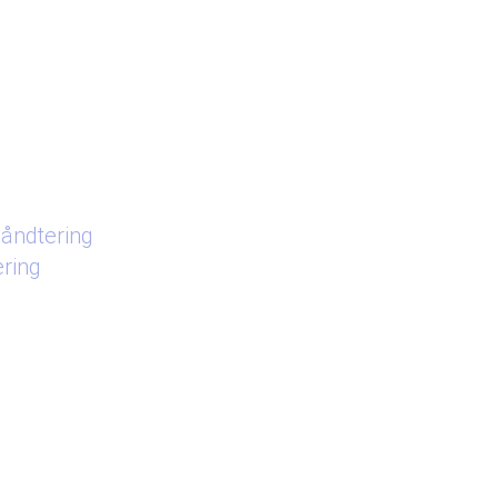
åndtering
ering