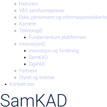
Historien
Vårt samfunnsansvar
Etikk, personvern og informasjonssikkerh
Karriere
Teknologi
Fundamentum plattformen
Innovasjon
Innovasjon og forskning
SamKAD
DigiPAS
Partnere
Styret og ledelse
Kontakt oss
SamKAD