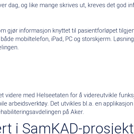
 hver dag, og like mange skrives ut, kreves det god 
gjør informasjon knyttet til pasientforløpet tilgjen
både mobiltelefon, iPad, PC og storskjerm. Løsningen
elingen.
 videre med Helseetaten for å videreutvikle funksjon
 arbeidsverktøy. Det utvikles bl.a. en applikasjon 
rehabiliteringsavdelingen på Aker.
rt i SamKAD-prosjekt