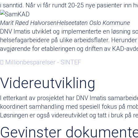
i sanntid. Når vi får rundt 20-25 nye pasienter inn
Marit Røed Halvorsen
Helseetaten Oslo Kommune
DNV Imatis utviklet og implementerte en løsning som 
helsefagarbeidere på ulike arbeidsflater. Herunder 
avgjørende for etableringen og driften av KAD-avd
Millionbesparelser - SINTEF
Videreutvikling
I etterkant av prosjektet har DNV Imatis samarbeidet
koordinert samhandling med spesiell fokus på mobile
Løsningen er også videreutviklet og tatt i bruk på 
Gevinster dokumente