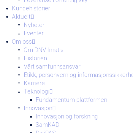
Leveranse i offentlig sky
Kundehistorier
Aktuelt
Nyheter
Eventer
Om oss
Om DNV Imatis
Historien
Vårt samfunnsansvar
Etikk, personvern og informasjonssikkerh
Karriere
Teknologi
Fundamentum plattformen
Innovasjon
Innovasjon og forskning
SamKAD