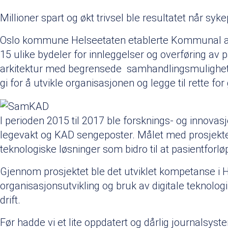
Millioner spart og økt trivsel ble resultatet når sy
Oslo kommune Helseetaten etablerte Kommunal ak
15 ulike bydeler for innleggelser og overføring 
arkitektur med begrensede samhandlingsmuligheter
gi for å utvikle organisasjonen og legge til rette fo
I perioden 2015 til 2017 ble forsknings- og innovas
legevakt og KAD sengeposter. Målet med prosjektet
teknologiske løsninger som bidro til at pasientforl
Gjennom prosjektet ble det utviklet kompetanse i He
organisasjonsutvikling og bruk av digitale teknolog
drift.
Før hadde vi et lite oppdatert og dårlig journalsystem