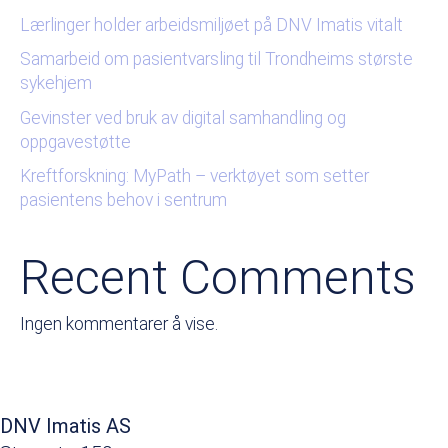
Lærlinger holder arbeidsmiljøet på DNV Imatis vitalt
Samarbeid om pasientvarsling til Trondheims største
sykehjem
Gevinster ved bruk av digital samhandling og
oppgavestøtte
Kreftforskning: MyPath – verktøyet som setter
pasientens behov i sentrum
Recent Comments
Ingen kommentarer å vise.
DNV Imatis AS