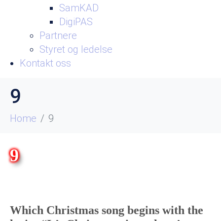
SamKAD
DigiPAS
Partnere
Styret og ledelse
Kontakt oss
9
Home
9
9
Which Christmas song begins with the