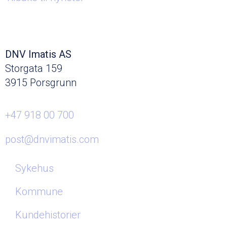
DNV Imatis AS
Storgata 159
3915 Porsgrunn
+47 918 00 700
post@dnvimatis.com
Sykehus
Kommune
Kundehistorier