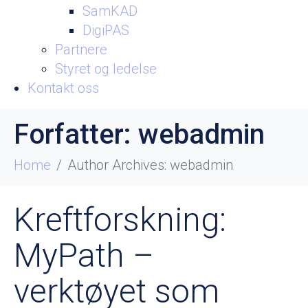
SamKAD
DigiPAS
Partnere
Styret og ledelse
Kontakt oss
Forfatter:
webadmin
Home
Author Archives: webadmin
Kreftforskning:
MyPath –
verktøyet som