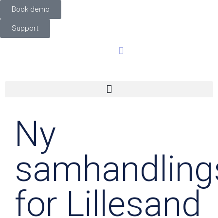
Book demo
Support
Ny
samhandling
for Lillesand