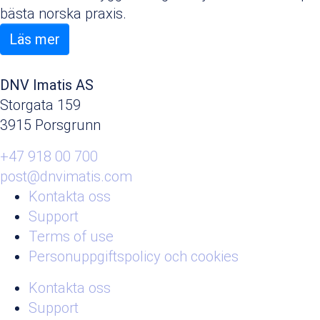
bästa norska praxis.
Läs mer
DNV Imatis AS
Storgata 159
3915 Porsgrunn
+47 918 00 700
post@dnvimatis.com
Kontakta oss
Support
Terms of use
Personuppgiftspolicy och cookies
Kontakta oss
Support