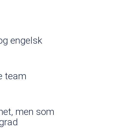
og engelsk
te team
unnet, men som
 grad