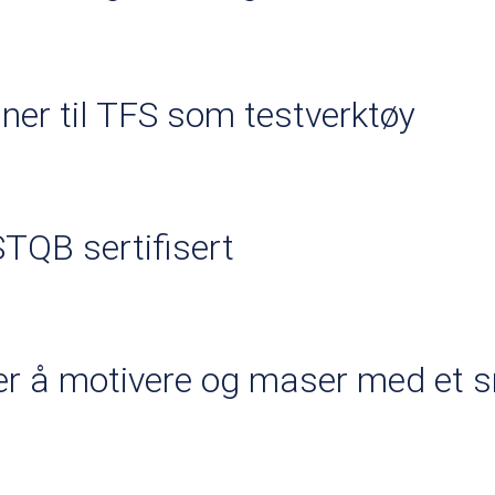
ner til TFS som testverktøy
STQB sertifisert
er å motivere og maser med et s