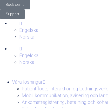
Book demo
Support
Engelska
Norska
Engelska
Norska
Våra lösningar
Patientflöde, interaktion og Ledningsverk
Mobil kommunikation, avisering och lar
Ankomstregistrering, betalning och köhant