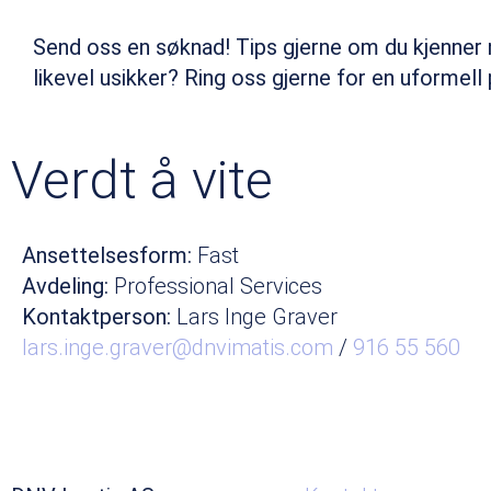
Send oss en søknad! Tips gjerne om du kjenner
likevel usikker? Ring oss gjerne for en uformell 
Verdt å vite
Ansettelsesform:
Fast
Avdeling:
Professional Services
Kontaktperson:
Lars Inge Graver
lars.inge.graver@dnvimatis.com
/
916 55 560