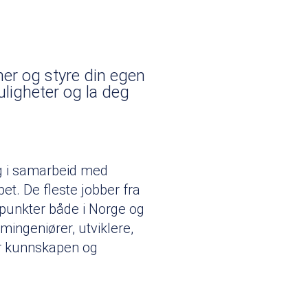
ner og styre din egen
uligheter og la deg
og i samarbeid med
et. De fleste jobber fra
epunkter både i Norge og
mingeniører, utviklere,
ler kunnskapen og