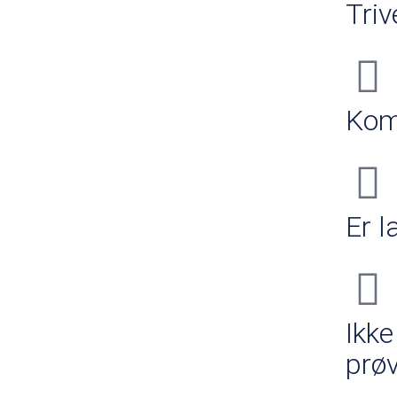
Tri
Kom
Er l
Ikke
prøv