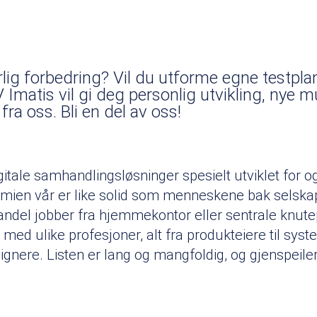
lig forbedring? Vil du utforme egne testpla
Imatis vil gi deg personlig utvikling, nye m
fra oss. Bli en del av oss!
gitale samhandlingsløsninger spesielt utviklet for 
omien vår er like solid som menneskene bak selskap
andel jobber fra hjemmekontor eller sentrale knut
d ulike profesjoner, alt fra produkteiere til syste
esignere. Listen er lang og mangfoldig, og gjenspei