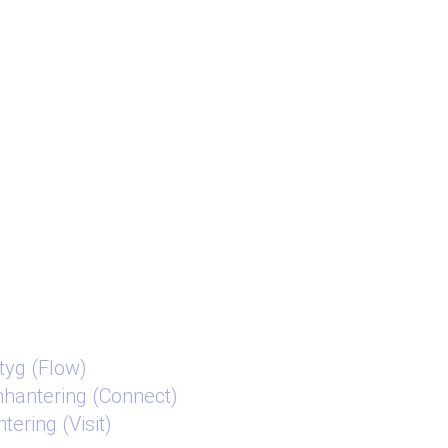
tyg (Flow)
mhantering (Connect)
ering (Visit)