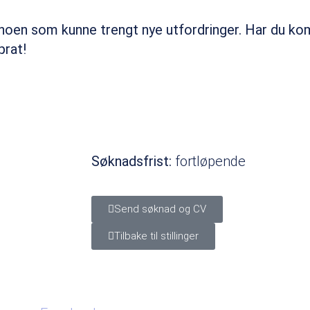
 noen som kunne trengt nye utfordringer. Har du k
prat!
Søknadsfrist:
fortløpende
Send søknad og CV
Tilbake til stillinger