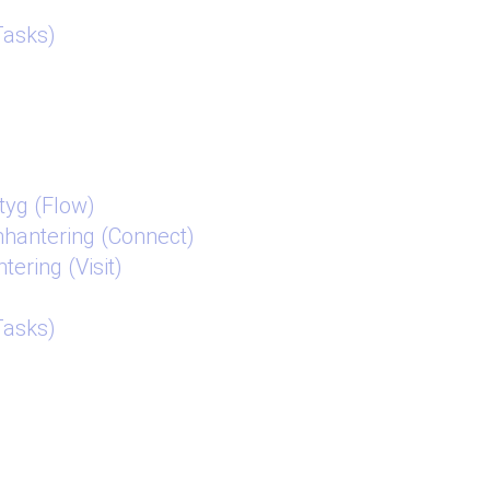
Tasks)
tyg (Flow)
mhantering (Connect)
ering (Visit)
Tasks)