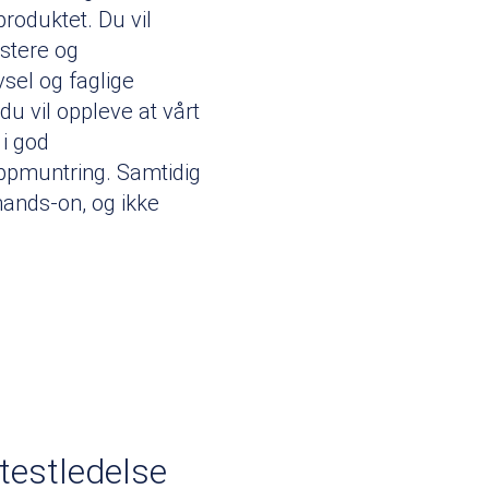
produktet. Du vil
estere og
vsel og faglige
du vil oppleve at vårt
i god
ppmuntring. Samtidig
hands-on, og ikke
 testledelse