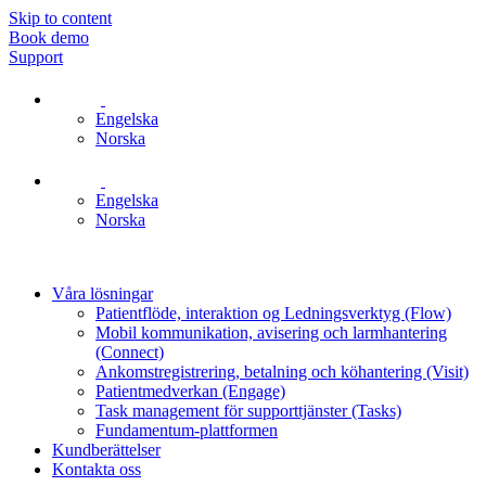
Skip to content
Book demo
Support
Engelska
Norska
Engelska
Norska
Våra lösningar
Patientflöde, interaktion og Ledningsverktyg (Flow)
Mobil kommunikation, avisering och larmhantering
(Connect)
Ankomstregistrering, betalning och köhantering (Visit)
Patientmedverkan (Engage)
Task management för supporttjänster (Tasks)
Fundamentum-plattformen
Kundberättelser
Kontakta oss