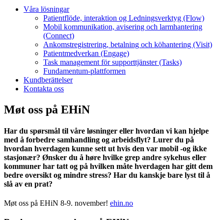
Våra lösningar
Patientflöde, interaktion og Ledningsverktyg (Flow)
Mobil kommunikation, avisering och larmhantering
(Connect)
Ankomstregistrering, betalning och köhantering (Visit)
Patientmedverkan (Engage)
Task management för supporttjänster (Tasks)
Fundamentum-plattformen
Kundberättelser
Kontakta oss
Møt oss på EHiN
Har du spørsmål til våre løsninger eller hvordan vi kan hjelpe
med å forbedre samhandling og arbeidsflyt? Lurer du på
hvordan hverdagen kunne sett ut hvis den var mobil -og ikke
stasjonær? Ønsker du å høre hvilke grep andre sykehus eller
kommuner har tatt og på hvilken måte hverdagen har gitt dem
bedre oversikt og mindre stress? Har du kanskje bare lyst til å
slå av en prat?
Møt oss på EHiN 8-9. november!
ehin.no