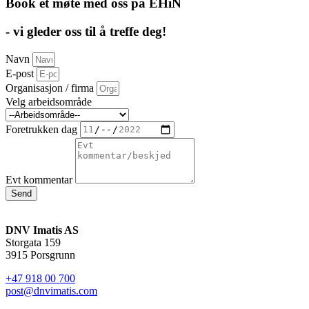
Book et møte med oss på EHiN
- vi gleder oss til å treffe deg!​
Navn
E-post
Organisasjon / firma
Velg arbeidsområde
Foretrukken dag
Evt kommentar
Send
DNV Imatis AS
Storgata 159
3915 Porsgrunn
+47 918 00 700
post@dnvimatis.com