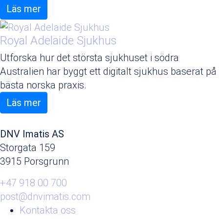
Läs mer
Royal Adelaide Sjukhus
Utforska hur det största sjukhuset i södra
Australien har byggt ett digitalt sjukhus baserat på
bästa norska praxis.
Läs mer
DNV Imatis AS
Storgata 159
3915 Porsgrunn
+47 918 00 700
post@dnvimatis.com
Kontakta oss