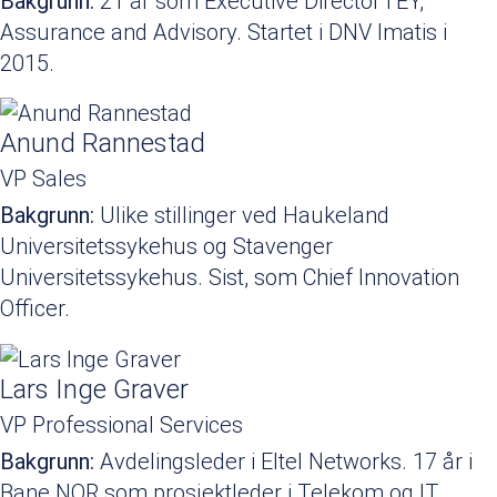
Bakgrunn:
21 år som Executive Director i EY,
Assurance and Advisory. Startet i DNV Imatis i
2015.
Anund Rannestad
VP Sales
Bakgrunn:
Ulike stillinger ved Haukeland
Universitetssykehus og Stavenger
Universitetssykehus. Sist, som Chief Innovation
Officer.
Lars Inge Graver
VP Professional Services
Bakgrunn:
Avdelingsleder i Eltel Networks. 17 år i
Bane NOR som prosjektleder i Telekom og IT.