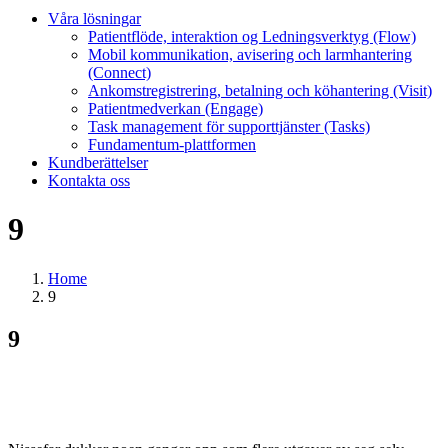
Våra lösningar
Patientflöde, interaktion og Ledningsverktyg (Flow)
Mobil kommunikation, avisering och larmhantering
(Connect)
Ankomstregistrering, betalning och köhantering (Visit)
Patientmedverkan (Engage)
Task management för supporttjänster (Tasks)
Fundamentum-plattformen
Kundberättelser
Kontakta oss
9
Home
9
9