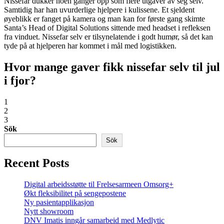
Nissefar dukker noen ganger opp som flere utgaver av seg selv.
Samtidig har han uvurderlige hjelpere i kulissene. Et sjeldent
øyeblikk er fanget på kamera og man kan for første gang skimte
Santa’s Head of Digital Solutions sittende med headset i refleksen
fra vinduet. Nissefar selv er tilsynelatende i godt humør, så det kan
tyde på at hjelperen har kommet i mål med logistikken.
Hvor mange gaver fikk nissefar selv til jul
i fjor?
1
2
3
Sök
Sök
Recent Posts
Digital arbeidsstøtte til Frelsesarmeen Omsorg+
Økt fleksibilitet på sengepostene
Ny pasientapplikasjon
Nytt showroom
DNV Imatis inngår samarbeid med Medlytic