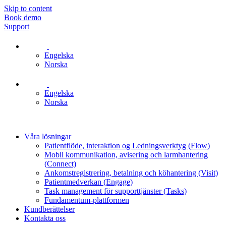
Skip to content
Book demo
Support
Engelska
Norska
Engelska
Norska
Våra lösningar
Patientflöde, interaktion og Ledningsverktyg (Flow)
Mobil kommunikation, avisering och larmhantering
(Connect)
Ankomstregistrering, betalning och köhantering (Visit)
Patientmedverkan (Engage)
Task management för supporttjänster (Tasks)
Fundamentum-plattformen
Kundberättelser
Kontakta oss