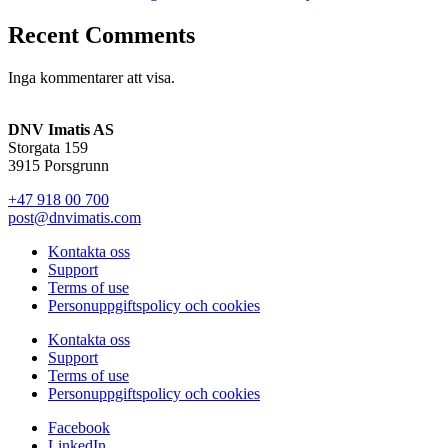
Recent Comments
Inga kommentarer att visa.
DNV Imatis AS
Storgata 159
3915 Porsgrunn
+47 918 00 700
post@dnvimatis.com
Kontakta oss
Support
Terms of use
Personuppgiftspolicy och cookies
Kontakta oss
Support
Terms of use
Personuppgiftspolicy och cookies
Facebook
LinkedIn