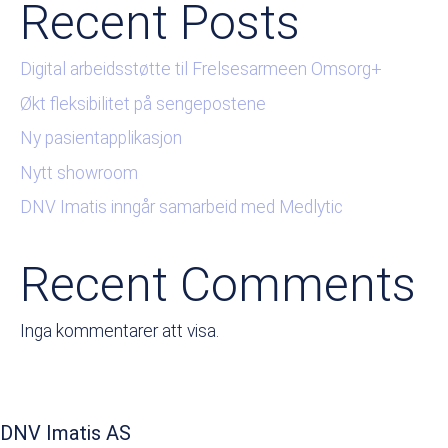
Recent Posts
Digital arbeidsstøtte til Frelsesarmeen Omsorg+
Økt fleksibilitet på sengepostene
Ny pasientapplikasjon
Nytt showroom
DNV Imatis inngår samarbeid med Medlytic
Recent Comments
Inga kommentarer att visa.
DNV Imatis AS